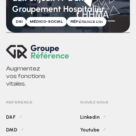
Groupement Hospitalier
DSI
MÉDICO-SOCIAL
RÉFÉRENCE DSI
Augmentez
vos fonctions
vitales.
REFERENCE
SUIVEZ NOUS
DAF
Linkedin
DMD
Youtube