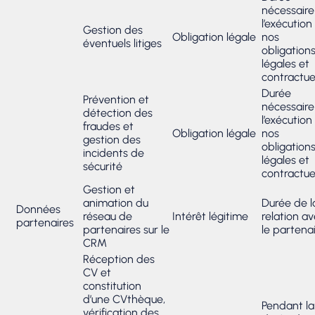
nécessaire
l’exécution
Gestion des
Obligation légale
nos
éventuels litiges
obligation
légales et
contractue
Durée
Prévention et
nécessaire
détection des
l’exécution
fraudes et
Obligation légale
nos
gestion des
obligation
incidents de
légales et
sécurité
contractue
Gestion et
animation du
Durée de l
Données
réseau de
Intérêt légitime
relation a
partenaires
partenaires sur le
le partena
CRM
Réception des
CV et
constitution
d’une CVthèque,
Pendant la
vérification des