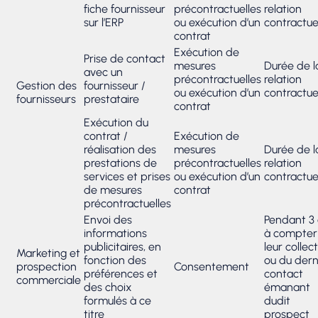
fiche fournisseur
précontractuelles
relation
sur l’ERP
ou exécution d’un
contractue
contrat
Exécution de
Prise de contact
mesures
Durée de l
avec un
précontractuelles
relation
Gestion des
fournisseur /
ou exécution d’un
contractue
fournisseurs
prestataire
contrat
Exécution du
contrat /
Exécution de
réalisation des
mesures
Durée de l
prestations de
précontractuelles
relation
services et prises
ou exécution d’un
contractue
de mesures
contrat
précontractuelles
Envoi des
Pendant 3
informations
à compter
publicitaires, en
leur collec
Marketing et
fonction des
ou du dern
prospection
Consentement
préférences et
contact
commerciale
des choix
émanant
formulés à ce
dudit
titre
prospect