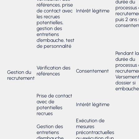
durée du
références, prise
processus
de contact avec
Intérêt légitime
recruteme
les recrues
puis 2 ans 
potentielles,
consente
gestion des
entretiens
d’embauche, test
de personnalité
Pendant la
durée du
processus
Vérification des
Consentement
recruteme
Gestion du
références
Versement
recrutement
dossier si
embauche
Prise de contact
avec de
Intérêt légitime
potentielles
recrues
Exécution de
Gestion des
mesures
entretiens
précontractuelles
d’embauche
ou exécution d’un