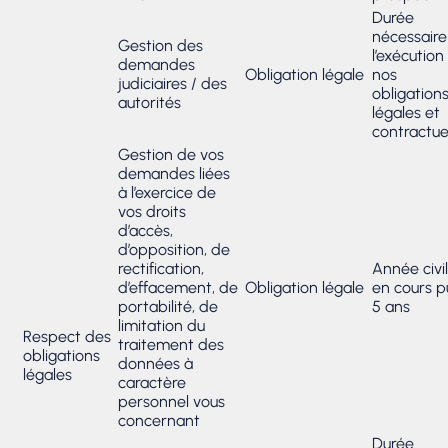
Durée
nécessaire
Gestion des
l’exécution
demandes
Obligation légale
nos
judiciaires / des
obligation
autorités
légales et
contractue
Gestion de vos
demandes liées
à l’exercice de
vos droits
d’accès,
d’opposition, de
rectification,
Année civi
d’effacement, de
Obligation légale
en cours p
portabilité, de
5 ans
limitation du
Respect des
traitement des
obligations
données à
légales
caractère
personnel vous
concernant
Durée