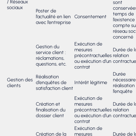
/ Réseaux
sont
sociaux
conservées
Poster de
temps de
l’actualité en lien
Consentement
l’existence
avec l’entreprise
compte sur
réseau soc
concerné
Exécution de
Gestion du
mesures
Durée de l
service client :
précontractuelles
relation
réclamations,
ou exécution d’un
contractue
questions, etc.
contrat
Durée
Réalisation
Gestion des
nécessaire
d’enquêtes de
Intérêt légitime
clients
réalisation
satisfaction client
l’enquête
Exécution de
Création et
mesures
Durée de l
finalisation du
précontractuelles
relation
dossier client
ou exécution d’un
contractue
contrat
Exécution de
Création de la
mesures
Durée de l