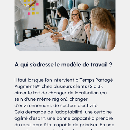
comportementales. Et c’est aussi permettre à
nos collaborateurs de créer des modules de
formation et de les animer. 80% de nos
formations sont réalisées en interne et par
des pairs. Une fois encore, notre Augmenté,
cette force du collectif, est un accélérateur de
richesse.
A qui s’adresse le modèle de travail ?
Il faut lorsque l’on intervient à Temps Partagé
Augmenté®, chez plusieurs clients (2 à 3),
aimer le fait de changer de localisation (au
sein d’une même région), changer
d’environnement, de secteur d’activité.
Cela demande de l’adaptabilité, une certaine
agilité d’esprit, une bonne capacité à prendre
du recul pour être capable de prioriser. En une