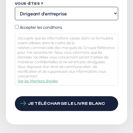
VOUS-ÊTES ?
RGPD
Accepter les conditions
J’accepte que les informations saisies dans ce formulaire
soient utilisées dans le cadre de la
relation commerciale des marques du Groupe Référence
pour me recontacter. Nous vous informons que les
données récoltées vous concernant seront traitées de
manières confidentielles et ne seront pas divulguées.
Vous disposez d’un droit de communication, de
rectification et de suppression aux informations vous
concernant.
Voir les Mentions légales
CAPTCHA